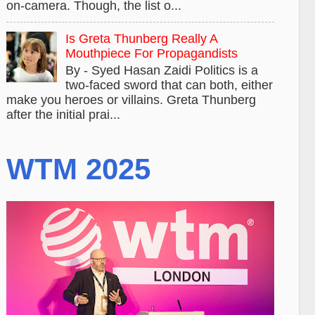
on-camera. Though, the list o...
Is Greta Thunberg Really A
Mouthpiece For Propagandists
By - Syed Hasan Zaidi Politics is a
two-faced sword that can both, either
make you heroes or villains. Greta Thunberg
after the initial prai...
WTM 2025