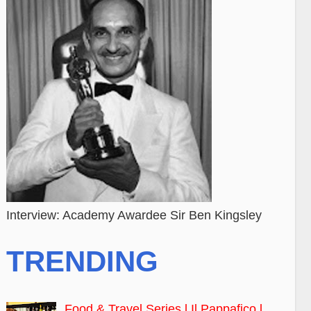
Interview: Academy Awardee Sir Ben Kingsley
TRENDING
Food & Travel Series l Il Pappafico l