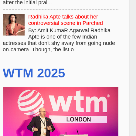
after the initial prai...
Radhika Apte talks about her
controversial scene in Parched
By: Amit KumaR Agarwal Radhika
Apte is one of the few Indian
actresses that don't shy away from going nude
on-camera. Though, the list o...
WTM 2025