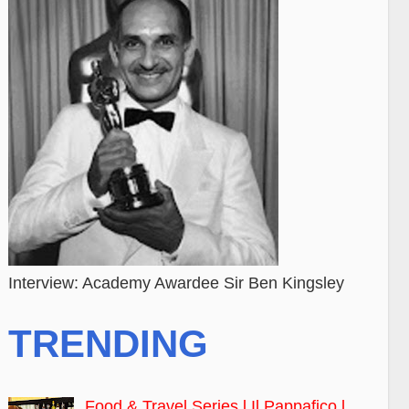
Interview: Academy Awardee Sir Ben Kingsley
TRENDING
Food & Travel Series l Il Pappafico l