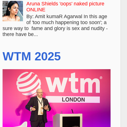
Aruna Shields 'oops' naked picture
ONLINE
By: Amit kumaR Agarwal In this age
of 'too much happening too soon'; a
sure way to fame and glory is sex and nudity -
there have be...
WTM 2025