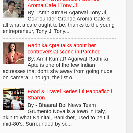
Aroma Cafe l Tony Ji
By - Amit kumaR Agarwal Tony Ji,
Co-Founder Grande Aroma Cafe is
all what a cafe ought to be, thanks to the young
entrepreneur, Tony Ji Tony...
Radhika Apte talks about her
controversial scene in Parched
By: Amit KumaR Agarwal Radhika
Apte is one of the few Indian
actresses that don't shy away from going nude
on-camera. Though, the list o...
Food & Travel Series l Il Pappafico l
Sharon
By - Bhaarat Bol News Team
Grumento Nova is a town in Italy,
akin to what Nainital, Ranikhet, used to be till
mid-80's. Surrounded by sc...